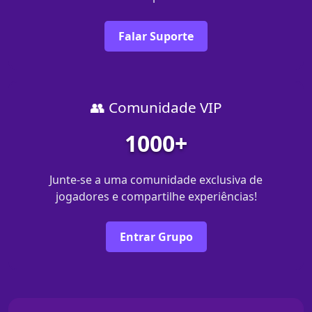
Falar Suporte
👥 Comunidade VIP
1000+
Junte-se a uma comunidade exclusiva de
jogadores e compartilhe experiências!
Entrar Grupo