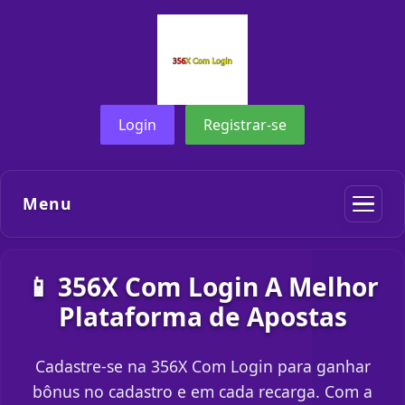
Login
Registrar-se
Menu
📱 356X Com Login A Melhor
Plataforma de Apostas
Cadastre-se na 356X Com Login para ganhar
bônus no cadastro e em cada recarga. Com a