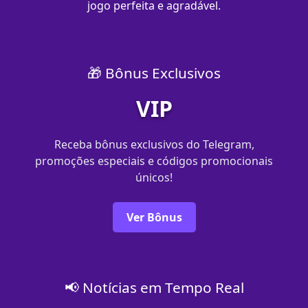
jogo perfeita e agradável.
🎁 Bônus Exclusivos
VIP
Receba bônus exclusivos do Telegram,
promoções especiais e códigos promocionais
únicos!
Ver Bônus
📢 Notícias em Tempo Real