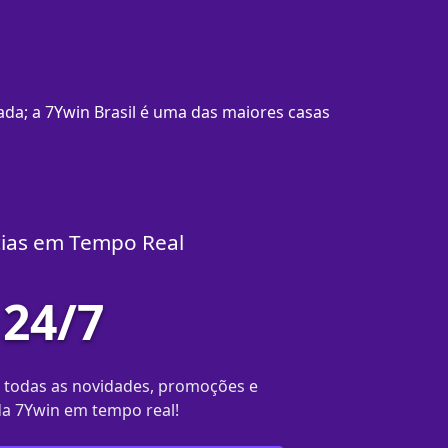
da; a 7Ywin Brasil é uma das maiores casas
cias em Tempo Real
24/7
e todas as novidades, promoções e
da 7Ywin em tempo real!