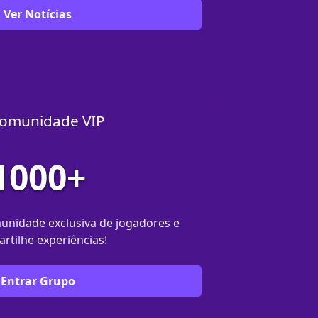
Ver Notícias
Comunidade VIP
1000+
unidade exclusiva de jogadores e
rtilhe experiências!
Entrar Grupo