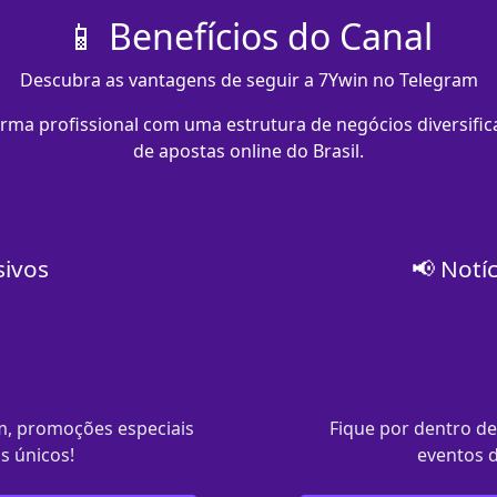
📱 Benefícios do Canal
Descubra as vantagens de seguir a 7Ywin no Telegram
rma profissional com uma estrutura de negócios diversifica
de apostas online do Brasil.
sivos
📢 Notí
m, promoções especiais
Fique por dentro d
s únicos!
eventos 