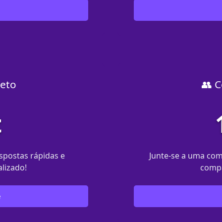
reto
👥 
t
espostas rápidas e
Junte-se a uma com
lizado!
compa
e