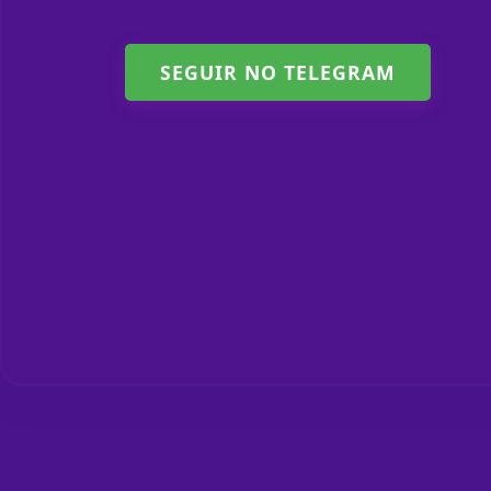
SEGUIR NO TELEGRAM