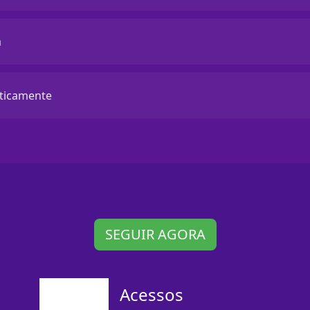
a
aticamente
SEGUIR AGORA
Acessos