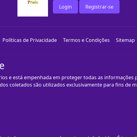
Login
Registrar-se
Políticas de Privacidade
Termos e Condições
Sitemap
de
ários e está empenhada em proteger todas as informações 
os coletados são utilizados exclusivamente para fins de m