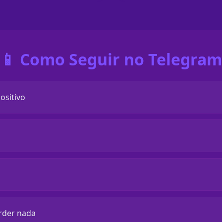
📱 Como Seguir no Telegram
ositivo
erder nada