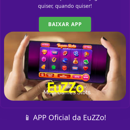
quiser, quando quiser!
BAIXAR APP
📱 APP Oficial da EuZZo!