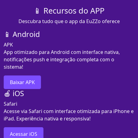
📱 Recursos do APP
Descubra tudo que o app da EuZZo oferece
📱 Android
APK
App otimizado para Android com interface nativa,
notificações push e integração completa com o
sistema!
Baixar APK
🍎 iOS
Safari
Acesse via Safari com interface otimizada para iPhone e
iPad. Experiência nativa e responsiva!
Acessar iOS