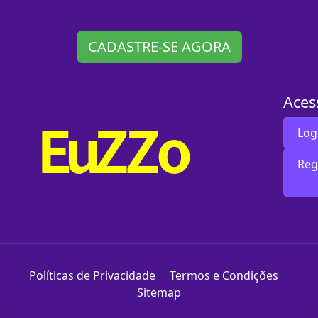
CADASTRE-SE AGORA
Aces
Log
Reg
Políticas de Privacidade
Termos e Condições
Sitemap