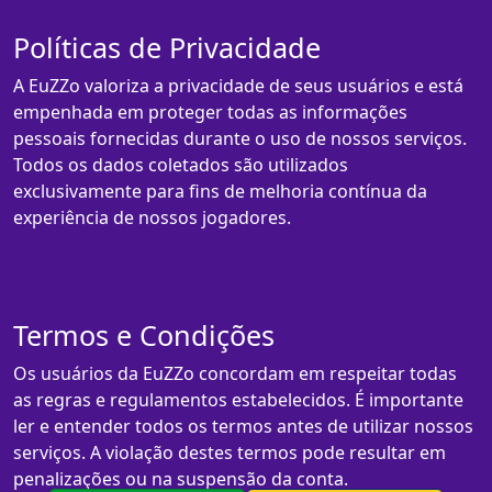
Políticas de Privacidade
A EuZZo valoriza a privacidade de seus usuários e está
empenhada em proteger todas as informações
pessoais fornecidas durante o uso de nossos serviços.
Todos os dados coletados são utilizados
exclusivamente para fins de melhoria contínua da
experiência de nossos jogadores.
Termos e Condições
Os usuários da EuZZo concordam em respeitar todas
as regras e regulamentos estabelecidos. É importante
ler e entender todos os termos antes de utilizar nossos
serviços. A violação destes termos pode resultar em
penalizações ou na suspensão da conta.