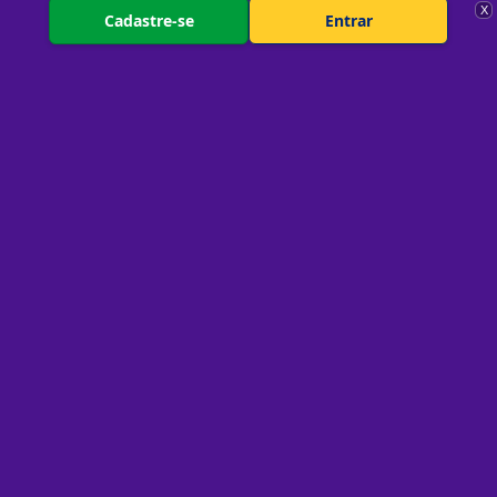
X
Cadastre-se
Entrar