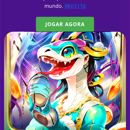
mundo.
Win1110
JOGAR AGORA